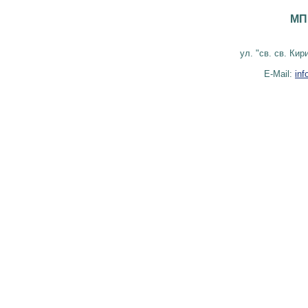
МП
ул. "св. св. Ки
E-Mail:
in