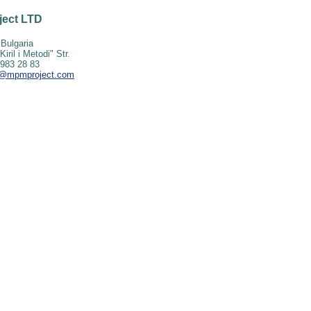
ject LTD
 Bulgaria
Kiril i Metodi" Str.
 983 28 83
o@mpmproject.com